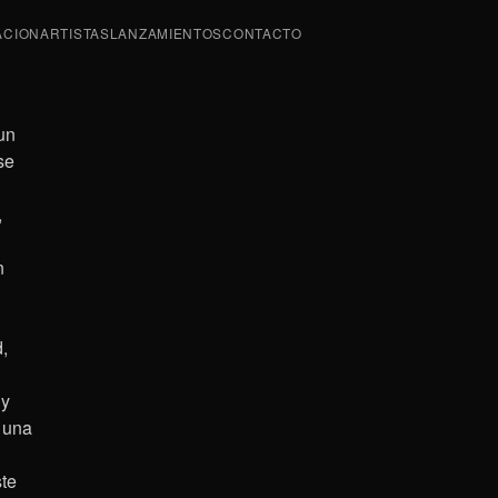
ACION
ARTISTAS
LANZAMIENTOS
CONTACTO
un
se
,
n
,
 y
 una
ste