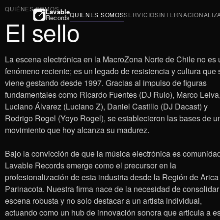
QUIÉNES SOMOS
Lavable
QUIENES SOMOS
SERVICIOS
INTERNACIONALIZ
Records
El sello
La escena electrónica en la MacroZona Norte de Chile no es 
fenómeno reciente; es un legado de resistencia y cultura que 
viene gestando desde 1997. Gracias al impulso de figuras
fundamentales como Ricardo Fuentes (DJ Rulo), Marco Leiva
Luciano Álvarez (Luciano Z), Daniel Castillo (DJ Dacast) y
Rodrigo Rogel (Yoyo Rogel), se establecieron las bases de u
movimiento que hoy alcanza su madurez.
Bajo la convicción de que la música electrónica es comunidad
Lavable Records emerge como el precursor en la
profesionalización de esta industria desde la Región de Arica
Parinacota. Nuestra firma nace de la necesidad de consolidar
escena robusta y no solo destacar a un artista individual,
actuando como un hub de innovación sonora que articula a e