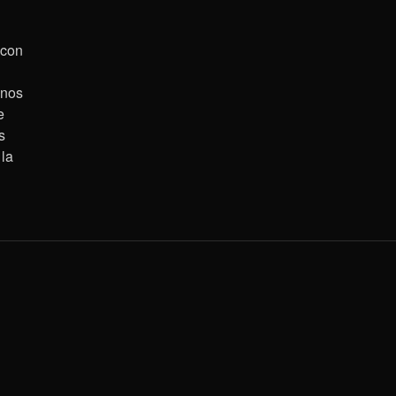
 con
 nos
e
s
 la