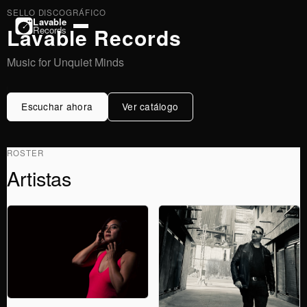
SELLO DISCOGRÁFICO
Lavable
Lavable Records
Records
Music for Unquiet Minds
Escuchar ahora
Ver catálogo
ROSTER
Artistas