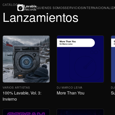
CATÁLOGO
Lavable
QUIENES SOMOS
SERVICIOS
INTERNACIONALIZ
Records
Lanzamientos
VARIOS ARTISTAS
DJ MARCO LEIVA
DJ
100% Lavable, Vol. 3:
More Than You
S
Invierno